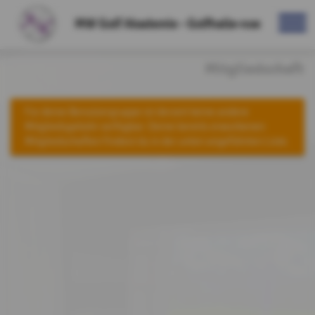
MW Golf Akademie - Golfhalle-noe
Mitgliedschaft
Für deine Benutzergruppe ist derzeit keine andere
Mitgliedsgebühr verfügbar. Deine bereits erworbenen
Mitgliedschaften findest du in der unten angeführten Liste.